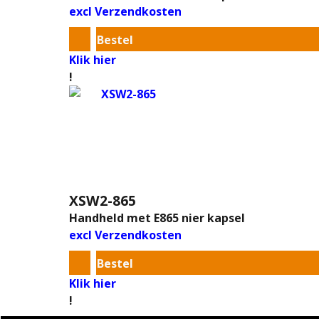
excl Verzendkosten
Bestel
Klik hier
!
XSW2-865
Handheld met E865 nier kapsel
excl Verzendkosten
Bestel
Klik hier
!