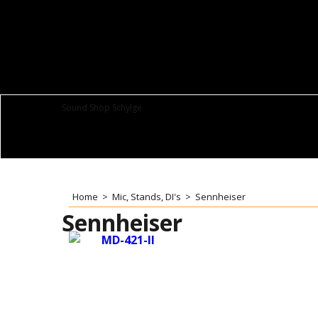
Sound Shop Schylge
Home
>
Mic, Stands, DI's
>
Sennheiser
Sennheiser