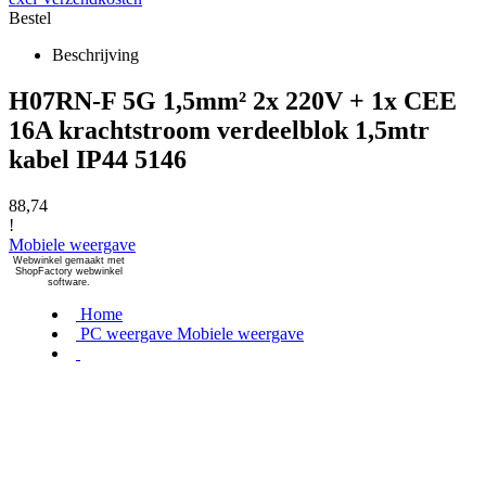
Bestel
Beschrijving
H07RN-F 5G 1,5mm² 2x 220V + 1x CEE
16A krachtstroom verdeelblok 1,5mtr
kabel IP44 5146
88,74
!
Mobiele weergave
Webwinkel gemaakt met
ShopFactory webwinkel
software.
Home
PC weergave
Mobiele weergave