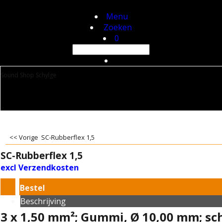
Menu
Zoeken
0
Sound Shop Schylge
<< Vorige
SC-Rubberflex 1,5
SC-Rubberflex 1,5
excl Verzendkosten
Bestel
Beschrijving
3 x 1,50 mm²; Gummi, Ø 10,00 mm; sc