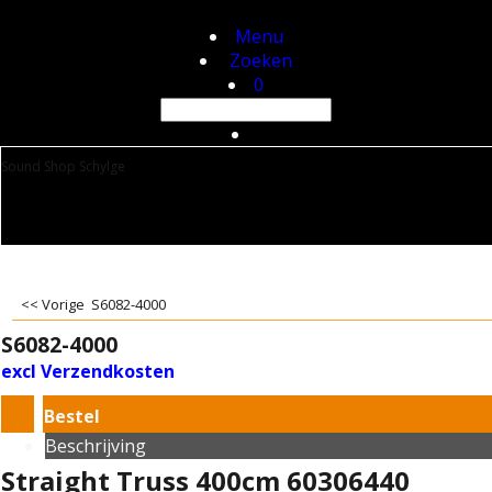
Menu
Zoeken
0
Sound Shop Schylge
<< Vorige
S6082-4000
S6082-4000
excl Verzendkosten
Bestel
Beschrijving
Straight Truss 400cm 60306440