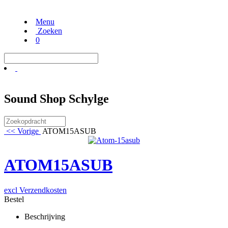
Menu
Zoeken
0
Sound Shop Schylge
<< Vorige
ATOM15ASUB
ATOM15ASUB
excl Verzendkosten
Bestel
Beschrijving