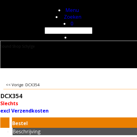
Menu
Zoeken
0
Sound Shop Schylge
<< Vorige
DCX354
DCX354
Slechts
excl Verzendkosten
Bestel
Beschrijving