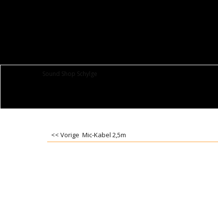
Sound Shop Schylge
<< Vorige
Mic-Kabel 2,5m