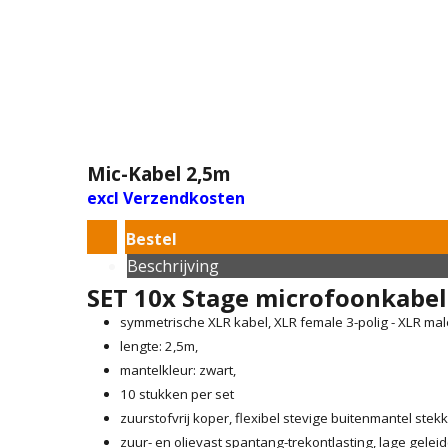
Mic-Kabel 2,5m
excl Verzendkosten
Bestel
Beschrijving
SET 10x Stage microfoonkabel
symmetrische XLR kabel, XLR female 3-polig - XLR mal
lengte: 2,5m,
mantelkleur: zwart,
10 stukken per set
zuurstofvrij koper, flexibel stevige buitenmantel ste
zuur- en olievast spantang-trekontlasting, lage geleid