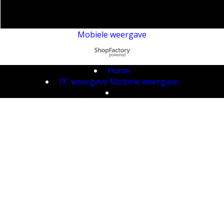
Mobiele weergave
Webwinkel gemaakt met
ShopFactory webwinkel
software.
Home
PC weergave
Mobiele weergave