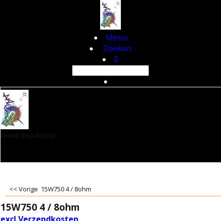
Menu
Zoeken
0
Sound Shop Schylge
<< Vorige
15W750 4 / 8ohm
15W750 4 / 8ohm
excl Verzendkosten