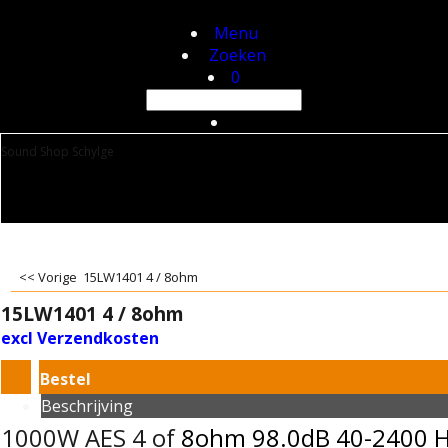
Menu
Zoeken
0
Sound Shop Schylge
<< Vorige
15LW1401 4 / 8ohm
15LW1401 4 / 8ohm
excl Verzendkosten
Bestel
Beschrijving
1000W AES 4 of
8ohm
98.0dB 40-2400 