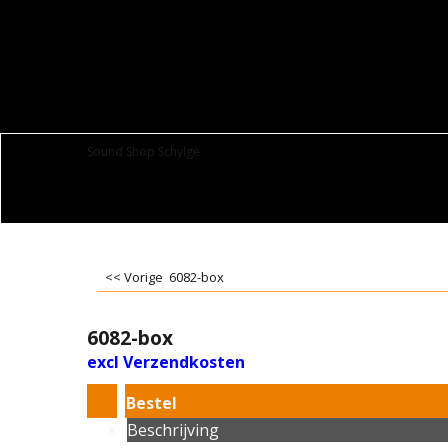
Sound Shop Schylge
<< Vorige
6082-box
6082-box
excl Verzendkosten
Bestel
Beschrijving