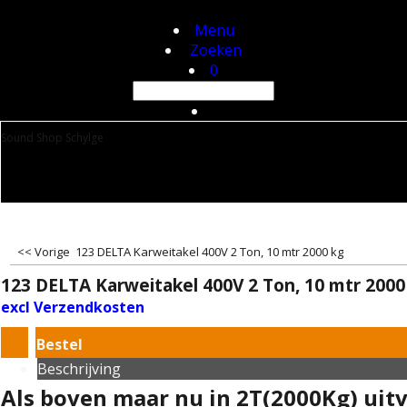
Menu
Zoeken
0
Sound Shop Schylge
<< Vorige
123 DELTA Karweitakel 400V 2 Ton, 10 mtr 2000 kg
123 DELTA Karweitakel 400V 2 Ton, 10 mtr 2000
excl Verzendkosten
Bestel
Beschrijving
Als boven maar nu in 2T(2000Kg) uit