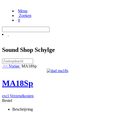
Menu
Zoeken
0
Sound Shop Schylge
<< Vorige
MA18Sp
MA18Sp
excl Verzendkosten
Bestel
Beschrijving